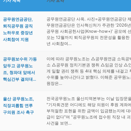
기사 제목
기사 요약
공무원연금공단 사옥. 사진=공무원연금공단 제
공무원연금공단,
무원연금공단은 인사혁신처가 주관한 ‘2026년
퇴직공무원 공직
공무원 사회공헌사업(Know-how+)’ 공모에 
노하우로 중장년
오는 12월까지 퇴직공무원의 전문성을 활용한
사회참여 지원
년 사회참여…
이에 따라 공무원노조는 △공무원연금 소득공
공무원보수위 가동
소 △공무원 정치기본권 쟁취 △임금 인상 △
앞두고 공무원노
게 일할 권리 쟁취 등 4대 핵심 의제를 내걸고
조, 청와대 앞에서
수위를 높여나간다고 밝혔다. 이해준 공무원노
핵심간부 결의대…
원장은…
전국공무원노조 울산지역본부는 이날 입장문을
울산 공무원노조,
"기자회견문 어디에도 해당 의원이 후원 계좌에
직장괴롭힘 연루
부적절한 표현을 위한 금액이 입금됐는지에 대
구의원 조사 촉구
급이 없다"며 "공무원노조에 접수된 직장 내 
사건을 보면…