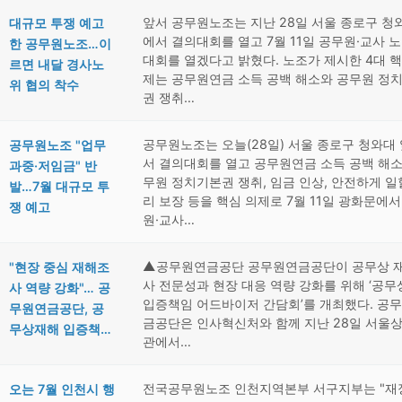
앞서 공무원노조는 지난 28일 서울 종로구 청
대규모 투쟁 예고
에서 결의대회를 열고 7월 11일 공무원·교사 
한 공무원노조…이
대회를 열겠다고 밝혔다. 노조가 제시한 4대 핵
르면 내달 경사노
제는 공무원연금 소득 공백 해소와 공무원 정치
위 협의 착수
권 쟁취…
공무원노조는 오늘(28일) 서울 종로구 청와대
공무원노조 "업무
서 결의대회를 열고 공무원연금 소득 공백 해소
과중·저임금" 반
무원 정치기본권 쟁취, 임금 인상, 안전하게 일
발…7월 대규모 투
리 보장 등을 핵심 의제로 7월 11일 광화문에서
쟁 예고
원·교사…
▲공무원연금공단 공무원연금공단이 공무상 
"현장 중심 재해조
사 전문성과 현장 대응 역량 강화를 위해 ‘공
사 역량 강화"… 공
입증책임 어드바이저 간담회’를 개최했다. 공
무원연금공단, 공
금공단은 인사혁신처와 함께 지난 28일 서울
무상재해 입증책…
관에서…
전국공무원노조 인천지역본부 서구지부는 "재
오는 7월 인천시 행