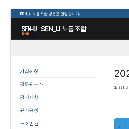
콘
SEN_U 노동조합 방문을 환영합니다.
텐
츠
SEN_U 노동조합
로
바
로
가
기
20
가입신청
공무원뉴스
SENU
공지사항
규약규정
노조안건
연