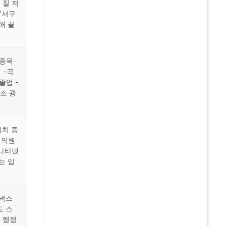
 질 저
"서구
해 끝
이종욱
 -곡
졸업 -
조 광
정치 중
 의원
 나타냈
는 입
타벅스
도 스
 행정