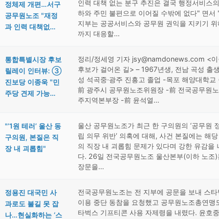
인력 대책 없는 분구 추진은 결국 행정서비스의
정체제 개편…서구
하와 주민 불편으로 이어질 수밖에 없다" 면서 
공무원노조 "재정
지부는 공공서비스와 공무원 권익을 지키기 위
과 인력 대책없…
까지 대응할…
정리/정세영 기자 jsy@namdonews.com <
통합특별시장 후보
후보가 걸어온 길> – 1967년생, 전남 곡성 출생
릴레이 인터뷰: ③
성 석곡중·광주 진흥고 졸업 -목포 해양대학교 
진보당 이종욱 "민
前 광주시 공무원노조위원장 -前 전국공무원노
주당 견제 가능…
주지역본부장 -前 윤석열…
울산 공무원노조가 최근 한 구의원의 ‘공무원 
"’1원 테러’ 울산 동
립 의무 위반’ 의혹에 대해, 사건 본질에는 해당
구의원, 본질은 직
의 직장 내 괴롭힘 문제가 있다며 강한 유감을
장 내 괴롭힘"
다. 26일 전국공무원노조 울산본부(이하 노조)
장문을…
전국공무원노조는 전 지부에 공문을 보내 스
정용진 대국민 사
이용 중단 동참을 요청했고 공무원노조총연맹
과로도 불길 못 잡
타벅스 기프티콘 사용 자제령을 내렸다. 윤호중
나…현실화하는 ‘스