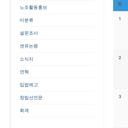
번
노조활동홍보
1
미분류
설문조사
센유논평
2
소식지
연혁
입법예고
3
창립선언문
회계