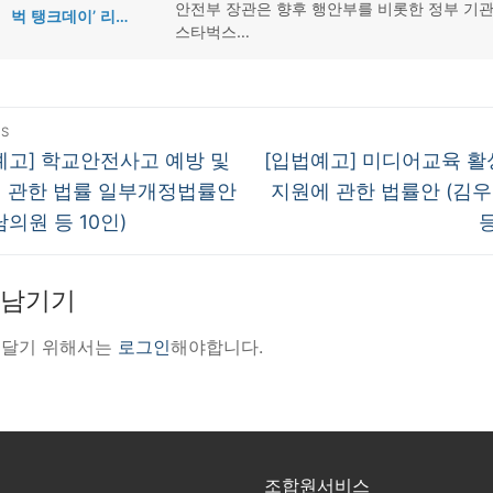
안전부 장관은 향후 행안부를 비롯한 정부 기
벅 탱크데이’ 리…
스타벅스…
US
us
Next
예고] 학교안전사고 예방 및
[입법예고] 미디어교육 활
post:
 관한 법률 일부개정법률안
지원에 관한 법률안 (김
의원 등 10인)
등
 남기기
 달기 위해서는
로그인
해야합니다.
조합원서비스