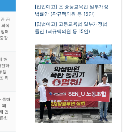
[입법예고] 초·중등교육법 일부개정
법률안 (곽규택의원 등 15인)
공 공
[입법예고] 고등교육법 일부개정법
 퇴직
률안 (곽규택의원 등 15인)
선정돼
 중장
백 해
안전하
 투쟁
조 위
 통해
 왜
해 언
괴롭힘