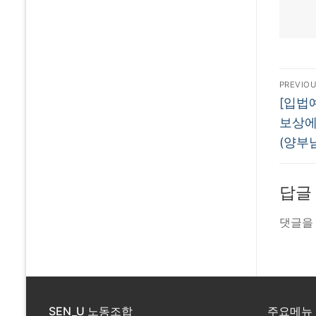
글
PREVIO
Previo
탐
[입법
post:
보상에
색
(양부남
답글
댓글을
SEN_U 노동조합
주요메뉴