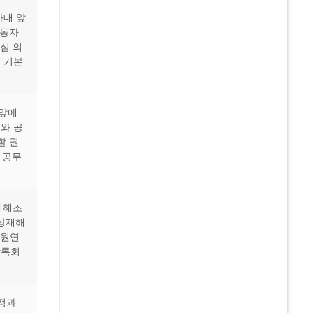
와대 앞
노동자
심 의
 기본
 앞에
와 공
할 권
 공무
재해조
무상재해
무원연
상록회
정과