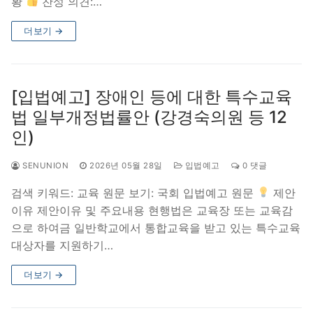
황
찬성 의견:…
더보기 →
[입법예고] 장애인 등에 대한 특수교육
법 일부개정법률안 (강경숙의원 등 12
인)
SENUNION
2026년 05월 28일
입법예고
0 댓글
검색 키워드: 교육 원문 보기: 국회 입법예고 원문
제안
이유 제안이유 및 주요내용 현행법은 교육장 또는 교육감
으로 하여금 일반학교에서 통합교육을 받고 있는 특수교육
대상자를 지원하기…
더보기 →