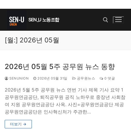
콘
텐
SEN_U 노동조합
츠
로
[월:]
2026년 05월
바
검색 :
로
가
기
2026년 05월 5주 공무원 뉴스 동향
SENUNION
2026년 05월 31일
공무원뉴스
0 댓글
2026년 5월 5주 공무원 뉴스 연번 기사 제목 기사 요약 1
공무원연금공단, 퇴직공무원 공직 노하우로 중장년 사회참
여 지원 공무원연금공단 사옥. 사진=공무원연금공단 제공
공무원연금공단은 인사혁신처가 주관한…
더보기 →