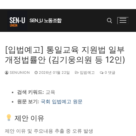
콘
텐
SEN_U 노동조합
츠
로
바
검색 :
[입법예고] 통일교육 지원법 일부
로
개정법률안 (김기웅의원 등 12인)
가
기
SENUNION
2026년 01월 22일
입법예고
0 댓글
검색 키워드:
교육
원문 보기:
국회 입법예고 원문
제안 이유
제안 이유 및 주요내용 추출 중 오류 발생