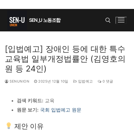
콘
텐
SEN_U 노동조합
츠
로
바
검색 :
[입법예고] 장애인 등에 대한 특수
로
교육법 일부개정법률안 (김영호의
가
기
원 등 24인)
SENUNION
2025년 12월 10일
입법예고
0 댓글
검색 키워드:
교육
원문 보기:
국회 입법예고 원문
제안 이유