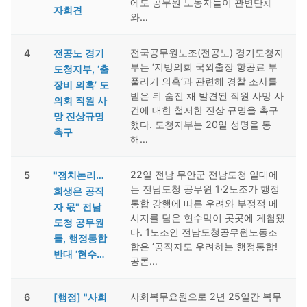
에도 공무원 노동자들이 관변단체
자회견
와…
전국공무원노조(전공노) 경기도청지
4
전공노 경기
부는 ‘지방의회 국외출장 항공료 부
도청지부, ‘출
풀리기 의혹’과 관련해 경찰 조사를
장비 의혹’ 도
받은 뒤 숨진 채 발견된 직원 사망 사
의회 직원 사
건에 대한 철저한 진상 규명을 촉구
망 진상규명
했다. 도청지부는 20일 성명을 통
촉구
해…
22일 전남 무안군 전남도청 일대에
5
"정치논리…
는 전남도청 공무원 1·2노조가 행정
희생은 공직
통합 강행에 따른 우려와 부정적 메
자 몫" 전남
시지를 담은 현수막이 곳곳에 게첨됐
도청 공무원
다. 1노조인 전남도청공무원노동조
들, 행정통합
합은 ‘공직자도 우려하는 행정통합!
반대 ‘현수…
공론…
사회복무요원으로 2년 25일간 복무
6
[행정] "사회