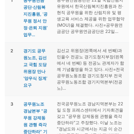
1
공무원연금
유원에서 한국산림복지진흥원과 전·
공단·산림복
현직 공무원을 위한 산림치유 및 평
지진흥원, ‘공
생교육 서비스 제공을 위한 업무협약
무원 정서 안
(MOU)을 체결했다. 사진=공무원연
정·은퇴 지원’
금공단 공무원연금공단은 22일…
업무…
김선교 위원장(왼쪽에서 세 번째)과
2
경기도 공무
민을수 전공노 경기도청지부장(왼쪽
원노조, 김선
에서 네 번째) 등 전공노 관계자가 함
교 국힘 도당
께 기념촬영을 하고 있다. 사진=전국
위원장 만나
공무원노동조합 경기도청지부 전국
‘양우식 징계’
공무원노동조합 경기지역본부(전공
요구
노)…
전국공무원노조 경남지역본부는 22
3
공무원노조
일 도청 프레스센터에서 기자회견을
경남본부 "공
갖고 "공무원 강제동원 관행을 즉각
무원 강제동
중단하라"고 주장했다. 이날 노조는
원 관행 즉각
"경남도와 시군에서는 지금 이 순간
중단하라" 기