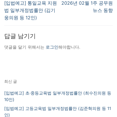
탐
Previous
Next
[입법예고] 통일교육 지원
2026년 02월 1주 공무원
post:
post:
색
법 일부개정법률안 (김기
뉴스 동향
웅의원 등 12인)
답글 남기기
댓글을 달기 위해서는
로그인
해야합니다.
최신 글
[입법예고] 초·중등교육법 일부개정법률안 (최수진의원 등
10인)
[입법예고] 고등교육법 일부개정법률안 (김준혁의원 등 11
인)