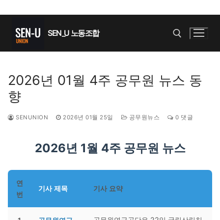
콘
텐
SEN_U 노동조합
츠
로
바
검색 :
2026년 01월 4주 공무원 뉴스 동
로
향
가
기
SENUNION
2026년 01월 25일
공무원뉴스
0 댓글
2026년 1월 4주 공무원 뉴스
연
기사 제목
기사 요약
번
공무원연금공단은 22일 국립산림치