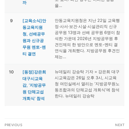
까
을…
안동교육지원청은 지난 22일 교육행
9
[교육소식]안
정·사서·보건·시설·시설관리직 신규
동교육지원
공무원 13명과 선배 공무원 6명이 참
청, 선배공무
석한 가운데 2026년 지방공무원 후
원과 신규공
견인제의 한 방안으로 멘토-멘티 결
무원 멘토-멘
연식을 개최했다. 지방공무원 후견인
티 결연
제는…
뉴데일리 강승탁 기자 = 강은희 대구
10
[동정]강은희
시교육감은 26일 오후 3시, 시교육
대구시교육
청 여민실에서 열리는 ‘지방공무원노
감, ‘지방공무
동조합과의 단체교섭 개회식’에 참석
원 단체교섭
한다. 뉴데일리 강승탁
개회식’ 참석
글
PREVIOUS
NEXT