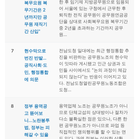
한 후 임기제 지방공무원으로 임용되
복무요원 복
어 서울에 있는 구청에서 근무한 후
무기간은 2
퇴직한 전직 공무원이 공무원연금공
년까지만 공
단을 상대로 사회복무요원 복무기간
무원 재직기
중 2년을 초과하는 기간까지 공무
간 산입"
원…
전남도청 일대에는 최근 행정통합 추
7
현수막으로
진을 비판하는 공무원노조의 현수막
번진 반발…
이 잇따라 게시됐고 인근 상권과 도
공직사회·도
민들 사이에서도 "논의 과정이 체감
민, 행정통합
되지 않는다"는 반응이 이어지고 있
에 의문
다. 전남도청열린공무원노동조합은
도청…
용역업체 노조는 공무원노조가 아니
8
정부 용역공
므로 단체교섭의 상대방이나 절차가
고 뜯어보
다소 불확실한 점은 있으나, 다른 한
니…노란봉투
편 공무원노조가 아니므로 파업 등
법, 정부는 피
직접적인 쟁의행위를 할 수 있는 면
해갈 수 있을
도 있다. 과연 정부는 이러한 상황