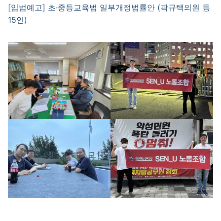
[입법예고] 초·중등교육법 일부개정법률안 (곽규택의원 등
15인)