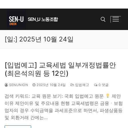
콘
텐
SEN_U 노동조합
츠
로
[일:]
2025년 10월 24일
바
검색 :
로
가
기
[입법예고] 교육세법 일부개정법률안
(최은석의원 등 12인)
SENUNION
2025년 10월 24일
입법예고
0 댓글
검색 키워드: 교육 원문 보기: 국회 입법예고 원문
제안
이유 제안이유 및 주요내용 현행 교육세법령은 금융ㆍ보험
업자의 경우 수익금액을 과세표준으로 하면서, 파생상품등
및 외환거래 간에는…