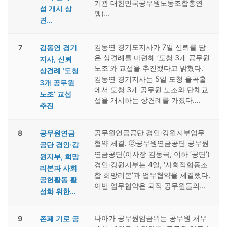
기관 대한민국공무원노동조합총연
섭 개시 상
맹)…
견…
김동연 경기도지사가 7일 신뢰를 담
7
김동연 경기
은 상견례를 마련해 ‘도청 3개 공무원
지사, 신뢰
노조’와 교섭을 추진했다고 밝혔다.
상견례 ‘도청
김동연 경기지사는 5일 도청 율곡홀
3개 공무원
에서 도청 3개 공무원 노조와 단체교
노조’ 교섭
섭을 개시하는 상견례를 가졌다….
추진
공무원연금공단 경인·강원지부업무
8
공무원연금
협약 체결. ⓒ공무원연금공단 공무원
공단 경인·강
연금공단(이사장 김동극, 이하 ‘공단’)
원지부, 희망
경인·강원지부는 4일, ‘사회적협동조
리본과 사회
합 희망리본’과 업무협약을 체결했다.
공헌활동 활
이번 업무협약은 퇴직 공무원들의…
성화 위한…
나아가 공무원임금위는 공무원 처우
9
존폐 기로 공