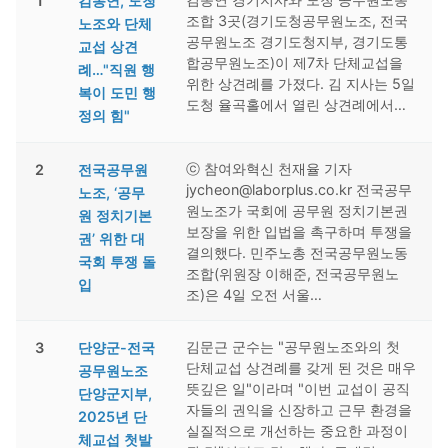
1
김동연, 도청
조합 3곳(경기도청공무원노조, 전국
노조와 단체
공무원노조 경기도청지부, 경기도통
교섭 상견
합공무원노조)이 제7차 단체교섭을
례…"직원 행
위한 상견례를 가졌다. 김 지사는 5일
복이 도민 행
도청 율곡홀에서 열린 상견례에서…
정의 힘"
ⓒ 참여와혁신 천재율 기자
2
전국공무원
jycheon@laborplus.co.kr 전국공무
노조, ‘공무
원노조가 국회에 공무원 정치기본권
원 정치기본
보장을 위한 입법을 촉구하며 투쟁을
권’ 위한 대
결의했다. 민주노총 전국공무원노동
국회 투쟁 돌
조합(위원장 이해준, 전국공무원노
입
조)은 4일 오전 서울…
김문근 군수는 "공무원노조와의 첫
3
단양군-전국
단체교섭 상견례를 갖게 된 것은 매우
공무원노조
뜻깊은 일"이라며 "이번 교섭이 공직
단양군지부,
자들의 권익을 신장하고 근무 환경을
2025년 단
실질적으로 개선하는 중요한 과정이
체교섭 첫발