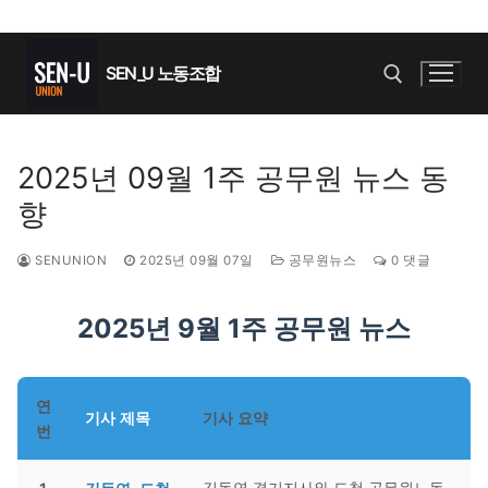
콘
텐
SEN_U 노동조합
츠
로
바
검색 :
2025년 09월 1주 공무원 뉴스 동
로
향
가
기
SENUNION
2025년 09월 07일
공무원뉴스
0 댓글
2025년 9월 1주 공무원 뉴스
연
기사 제목
기사 요약
번
김동연 경기지사와 도청 공무원노동