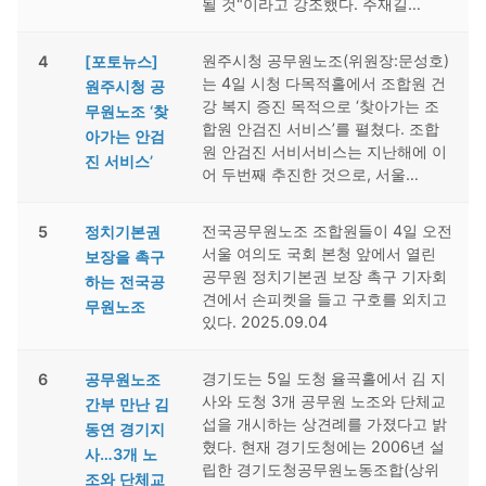
될 것"이라고 강조했다. 주재길…
원주시청 공무원노조(위원장:문성호)
4
[포토뉴스]
는 4일 시청 다목적홀에서 조합원 건
원주시청 공
강 복지 증진 목적으로 ‘찾아가는 조
무원노조 ‘찾
합원 안검진 서비스’를 펼쳤다. 조합
아가는 안검
원 안검진 서비서비스는 지난해에 이
진 서비스’
어 두번째 추진한 것으로, 서울…
전국공무원노조 조합원들이 4일 오전
5
정치기본권
서울 여의도 국회 본청 앞에서 열린
보장을 촉구
공무원 정치기본권 보장 촉구 기자회
하는 전국공
견에서 손피켓을 들고 구호를 외치고
무원노조
있다. 2025.09.04
경기도는 5일 도청 율곡홀에서 김 지
6
공무원노조
사와 도청 3개 공무원 노조와 단체교
간부 만난 김
섭을 개시하는 상견례를 가졌다고 밝
동연 경기지
혔다. 현재 경기도청에는 2006년 설
사…3개 노
립한 경기도청공무원노동조합(상위
조와 단체교