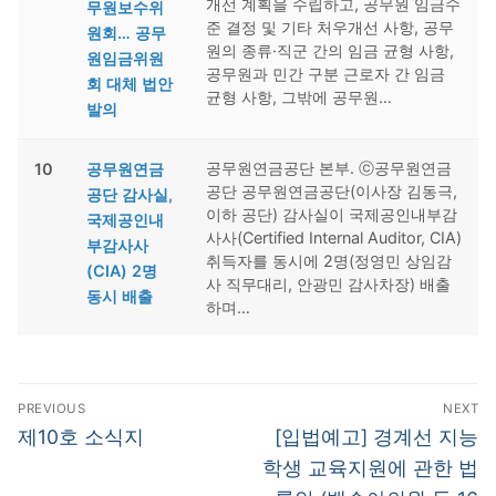
개선 계획을 수립하고, 공무원 임금수
무원보수위
준 결정 및 기타 처우개선 사항, 공무
원회… 공무
원의 종류·직군 간의 임금 균형 사항,
원임금위원
공무원과 민간 구분 근로자 간 임금
회 대체 법안
균형 사항, 그밖에 공무원…
발의
공무원연금공단 본부. ⓒ공무원연금
10
공무원연금
공단 공무원연금공단(이사장 김동극,
공단 감사실,
이하 공단) 감사실이 국제공인내부감
국제공인내
사사(Certified Internal Auditor, CIA)
부감사사
취득자를 동시에 2명(정영민 상임감
(CIA) 2명
사 직무대리, 안광민 감사차장) 배출
동시 배출
하며…
글
PREVIOUS
NEXT
탐
Previous
Next
제10호 소식지
[입법예고] 경계선 지능
post:
post:
색
학생 교육지원에 관한 법