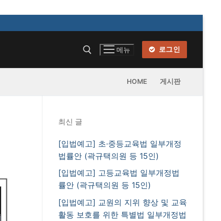
로그인
메뉴
HOME
게시판
최신 글
[입법예고] 초·중등교육법 일부개정
법률안 (곽규택의원 등 15인)
[입법예고] 고등교육법 일부개정법
률안 (곽규택의원 등 15인)
[입법예고] 교원의 지위 향상 및 교육
활동 보호를 위한 특별법 일부개정법