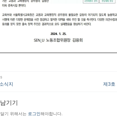
US
us
Next
 소식지
제3호
post:
 남기기
 달기 위해서는
로그인
해야합니다.