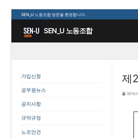
콘
SEN_U 노동조합 방문을 환영합니다.
텐
츠
SEN_U 노동조합
로
바
로
가
기
제
가입신청
공무원뉴스
SENU
공지사항
규약규정
노조안건