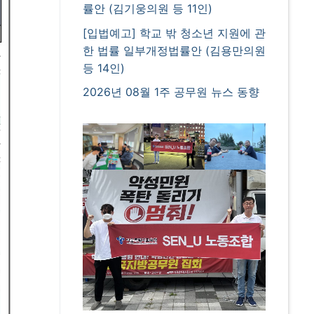
률안 (김기웅의원 등 11인)
[입법예고] 학교 밖 청소년 지원에 관
한 법률 일부개정법률안 (김용만의원
등 14인)
2026년 08월 1주 공무원 뉴스 동향