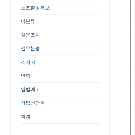
노조활동홍보
미분류
설문조사
센유논평
소식지
연혁
입법예고
창립선언문
회계