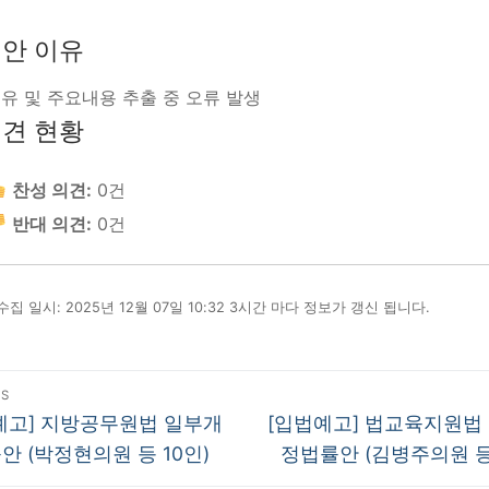
안 이유
유 및 주요내용 추출 중 오류 발생
견 현황
찬성 의견:
0건
반대 의견:
0건
집 일시: 2025년 12월 07일 10:32 3시간 마다 정보가 갱신 됩니다.
US
us
Next
예고] 지방공무원법 일부개
[입법예고] 법교육지원법
post:
안 (박정현의원 등 10인)
정법률안 (김병주의원 등 