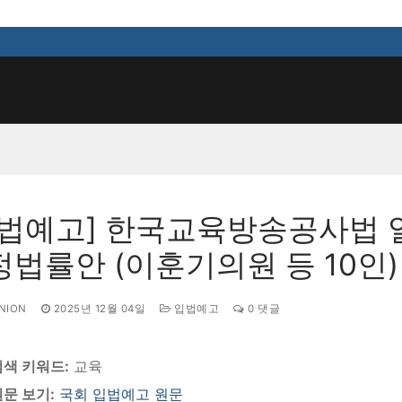
검색 :
입법예고] 한국교육방송공사법 
법률안 (이훈기의원 등 10인)
NION
2025년 12월 04일
입법예고
0 댓글
검색 키워드:
교육
문 보기:
국회 입법예고 원문