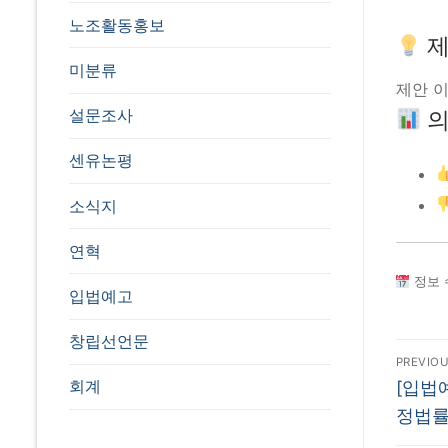
노조활동홍보
제
미분류
제안 이
설문조사
의
센유논평
소식지
연혁
정보 수
입법예고
창립선언문
글
PREVIO
Previo
회계
탐
[입법
post:
정법률
색