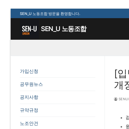
콘
SEN_U 노동조합 방문을 환영합니다.
텐
츠
SEN_U 노동조합
로
바
로
가
기
[
가입신청
개정
공무원뉴스
공지사항
SENU
규약규정
노조안건
원