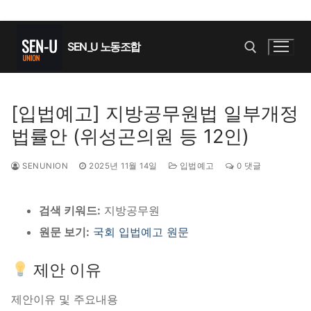
콘
텐
SEN_U 노동조합
츠
로
바
검색 :
[입법예고] 지방공무원법 일부개정
로
법률안 (위성곤의원 등 12인)
가
기
SENUNION
2025년 11월 14일
입법예고
0 댓글
검색 키워드:
지방공무원
원문 보기:
국회 입법예고 원문
제안 이유
제안이유 및 주요내용