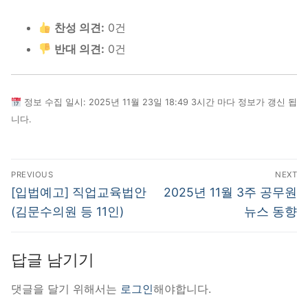
찬성 의견:
0건
반대 의견:
0건
정보 수집 일시: 2025년 11월 23일 18:49 3시간 마다 정보가 갱신 됩
니다.
글
PREVIOUS
NEXT
탐
Previous
Next
[입법예고] 직업교육법안
2025년 11월 3주 공무원
post:
post:
색
(김문수의원 등 11인)
뉴스 동향
답글 남기기
댓글을 달기 위해서는
로그인
해야합니다.