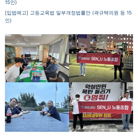
15인)
[입법예고] 고등교육법 일부개정법률안 (곽규택의원 등 15
인)