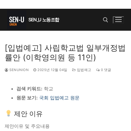
콘
텐
SEN_U 노동조합
츠
로
바
검색 :
[입법예고] 사립학교법 일부개정법
로
률안 (이학영의원 등 11인)
가
기
SENUNION
2025년 12월 04일
입법예고
0 댓글
검색 키워드:
학교
원문 보기:
국회 입법예고 원문
제안 이유
제안이유 및 주요내용