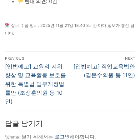
반대 의견:
0건
정보 수집 일시: 2025년 11월 21일 18:40 3시간 마다 정보가 갱신 됩
니다.
글
PREVIOUS
NEXT
탐
Previous
Next
[입법예고] 교원의 지위
[입법예고] 직업교육법안
post:
post:
색
향상 및 교육활동 보호를
(김문수의원 등 11인)
위한 특별법 일부개정법
률안 (조정훈의원 등 10
인)
답글 남기기
댓글을 달기 위해서는
로그인
해야합니다.