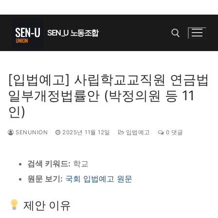
콘
텐
SEN_U 노동조합
츠
로
바
검색 :
[입법예고] 사립학교교직원 연금법
로
일부개정법률안 (박정의원 등 11
가
기
인)
SENUNION
2025년 11월 12일
입법예고
0 댓글
검색 키워드:
학교
원문 보기:
국회 입법예고 원문
제안 이유