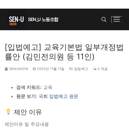
콘
텐
SEN_U 노동조합
츠
로
바
검색 :
[입법예고] 교육기본법 일부개정법
로
률안 (김민전의원 등 11인)
가
기
SENUNION
2025년 11월 11일
입법예고
0 댓글
검색 키워드:
교육
원문 보기:
국회 입법예고 원문
제안 이유
제안이유 및 주요내용