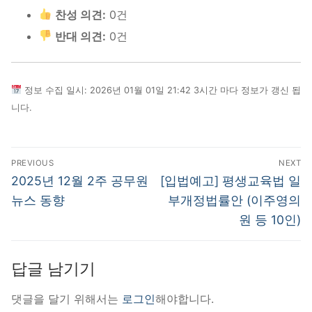
찬성 의견:
0건
반대 의견:
0건
정보 수집 일시: 2026년 01월 01일 21:42 3시간 마다 정보가 갱신 됩
니다.
글
PREVIOUS
NEXT
탐
Previous
Next
2025년 12월 2주 공무원
[입법예고] 평생교육법 일
post:
post:
색
뉴스 동향
부개정법률안 (이주영의
원 등 10인)
답글 남기기
댓글을 달기 위해서는
로그인
해야합니다.