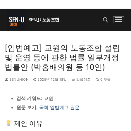
콘
텐
SEN_U 노동조합
츠
로
바
검색 :
[입법예고] 교원의 노동조합 설립
로
및 운영 등에 관한 법률 일부개정
가
기
법률안 (박홍배의원 등 10인)
SENUNION
2025년 12월 18일
입법예고
0 댓글
검색 키워드:
교원
원문 보기:
국회 입법예고 원문
제안 이유