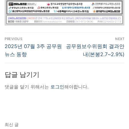
글
PREVIOUS
NEXT
탐
Previous
Next
2025년 07월 3주 공무원
공무원보수위원회 결과안
post:
post:
색
뉴스 동향
내(본봉2.7~2.9%)
답글 남기기
댓글을 달기 위해서는
로그인
해야합니다.
최신 글