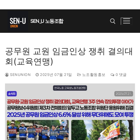
콘
텐
SEN_U 노동조합
츠
로
바
검색 :
공무원 교원 임금인상 쟁취 결의대
로
회(교육연맹)
가
기
SENUNION
2025년 07월 21일
노조활동홍보
0 댓글